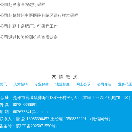
公司赴民康医院进行采样
公司赴楚雄州中医医院各院区进行样本采样
公司赴勤丰磷肥厂进行采样工作
公司通过检验检测机构资质认定
友情链接
资讯
人才招聘
专业解读
法规标准
网上公示
公司介绍
业务范
地 址：楚雄市鹿城镇彝海社区外干村民小组（富民工业园区机电加工区
传 真：0878-3390091
邮 箱：602673541@qq.com
联系人：唐 总 13085390452 王经理 13508852291 （微信同号）
备案号：
滇ICP备2025071550号-1